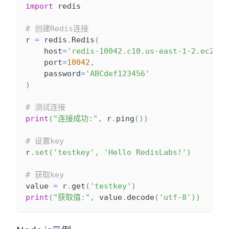
import
 redis
# 创建Redis连接
r 
=
 redis
.
Redis
(
    host
=
'redis-10042.c10.us-east-1-2.ec2.cl
    port
=
10042
,
    password
=
'ABCdef123456'
)
# 测试连接
print
(
"连接成功:"
,
 r
.
ping
(
)
)
# 设置key
r
.
set
(
'testkey'
,
'Hello RedisLabs!'
)
# 获取key
value 
=
 r
.
get
(
'testkey'
)
print
(
"获取值:"
,
 value
.
decode
(
'utf-8'
)
)