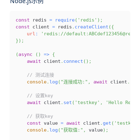
Node.js示例
const
 redis 
=
require
(
'redis'
)
;
const
 client 
=
 redis
.
createClient
(
{
url
:
'redis://default:ABCdef123456@redis
}
)
;
(
async
(
)
=>
{
await
 client
.
connect
(
)
;
// 测试连接
console
.
log
(
"连接成功:"
,
await
 client
.
pin
// 设置key
await
 client
.
set
(
'testkey'
,
'Hello Redis
// 获取key
const
 value 
=
await
 client
.
get
(
'testkey'
console
.
log
(
"获取值:"
,
 value
)
;