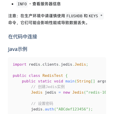
- 查看服务器信息
INFO
注意：在生产环境中请谨慎使用
和
FLUSHDB
KEYS *
命令，它们可能会影响性能或导致数据丢失。
在代码中连接
Java示例
import
redis
.
clients
.
jedis
.
Jedis
;
public
class
RedisTest
{
public
static
void
main
(
String
[
]
 args
)
{
// 创建Jedis实例
Jedis
 jedis 
=
new
Jedis
(
"redis-10042
// 设置密码
        jedis
.
auth
(
"ABCdef123456"
)
;