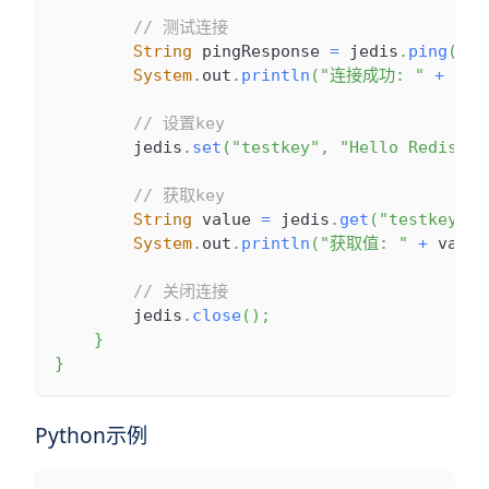
// 测试连接
String
 pingResponse 
=
 jedis
.
ping
(
)
;
System
.
out
.
println
(
"连接成功: "
+
 pin
// 设置key
        jedis
.
set
(
"testkey"
,
"Hello RedisLab
// 获取key
String
 value 
=
 jedis
.
get
(
"testkey"
)
;
System
.
out
.
println
(
"获取值: "
+
 value
// 关闭连接
        jedis
.
close
(
)
;
}
}
Python示例