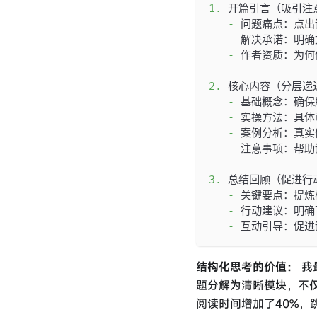
1.
 开篇引言（吸引注
-
 问题痛点：点出
-
 解决承诺：明确
-
 作者资质：为
2.
 核心内容（分层递
-
 基础概念：确保
-
 实操方法：具体
-
 案例分析：真实
-
 注意事项：帮助
3.
 总结回顾（促进行
-
 关键要点：提炼
-
 行动建议：明确
-
 互动引导：促进
结构化思考的价值：
我
题分解为清晰模块，不
阅读时间增加了40%，