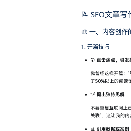
📝 SEO文章
🎨 一、内容创
1. 开篇技巧
🎯
直击痛点，引发
我曾经这样开篇："
了50%以上的阅读
💡
提出独特见解
不要重复互联网上
关联"，这让我的
📊
引用数据或案例