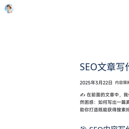
为何大部分公司数字化转型失败？
SEO文章
FRP内网穿透教程：轻松实现本地开发环境与公网的连接
UniApp支付宝沙箱支付问题解决：商家订单参数异常的终极方案
2025年3月22日
内容策
科学高效的体重管理：轻卡记让健康生活更简单
✍️ 在前面的文章中，
轻卡记会员服务协议
然困惑：如何写出一篇真
轻卡记隐私协议
助你打造既能获得搜索
轻卡记用户协议
Ubuntu Java安装和配置环境变量：完整指南