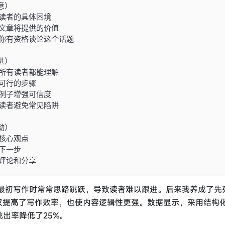
意）
读者的具体困境
文章将提供的价值
何你有资格谈论这个话题
进）
所有读者都能理解
可行的步骤
例子增强可信度
读者避免常见陷阱
动）
核心观点
下一步
评论和分享
最初写作时常常思路跳跃，导致读者难以跟进。后来我养成了先
仅提高了写作效率，也使内容逻辑性更强。数据显示，采用结构
跳出率降低了25%。