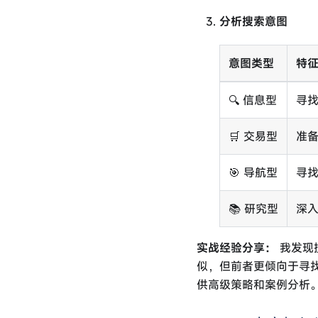
分析搜索意图
意图类型
特
🔍 信息型
寻
🛒 交易型
准
🎯 导航型
寻
📚 研究型
深
实战经验分享：
我发现搜
似，但前者更倾向于寻
供高级策略和案例分析