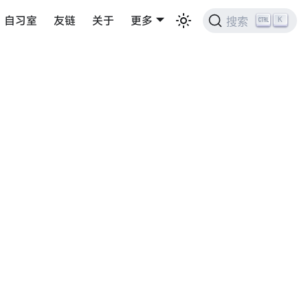
自习室
友链
关于
更多
K
搜索