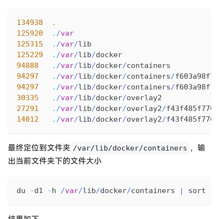
134938
.
125920
.
/
var
125315
.
/
var
/
lib
125229
.
/
var
/
lib
/
docker
94888
.
/
var
/
lib
/
docker
/
containers
94297
.
/
var
/
lib
/
docker
/
containers
/
f603a98f79
94297
.
/
var
/
lib
/
docker
/
containers
/
f603a98f79
30335
.
/
var
/
lib
/
docker
/
overlay2
27291
.
/
var
/
lib
/
docker
/
overlay2
/
f43f485f7707
14012
.
/
var
/
lib
/
docker
/
overlay2
/
f43f485f7707
最终定位到文件夹
，输
/var/lib/docker/containers
出当前文件夹下的文件大小
du 
-
d1 
-
h 
/
var
/
lib
/
docker
/
containers 
|
 sort 
-
h