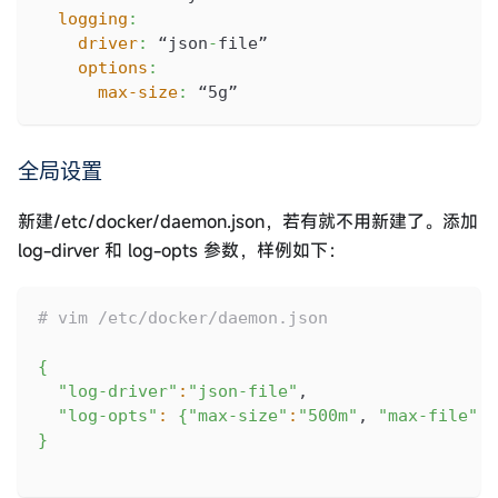
logging
:
driver
:
 “json
-
file”
options
:
max-size
:
 “5g”
全局设置
新建/etc/docker/daemon.json，若有就不用新建了。添加
log-dirver 和 log-opts 参数，样例如下：
# vim /etc/docker/daemon.json
{
"log-driver"
:
"json-file"
,
"log-opts"
:
{
"max-size"
:
"500m"
, 
"max-file"
:
"
}